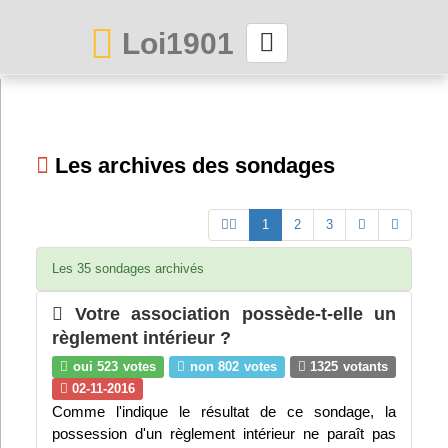
Loi1901
La maison des associations depuis 1999
Connexion
Les archives des sondages
Abonnez-vous à LettrAsso
(current)
Next
1
2
3
Menu général
Les 35 sondages archivés
ServiceAsso
Votre association possède-t-elle un
règlement intérieur ?
Partager
oui 523 votes
non 802 votes
1325 votants
02-11-2016
VieAsso
Comme l'indique le résultat de ce sondage, la
possession d'un règlement intérieur ne paraît pas