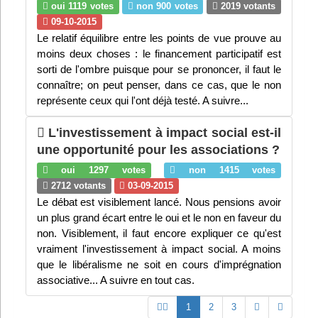
oui 1119 votes
non 900 votes
2019 votants
09-10-2015
Le relatif équilibre entre les points de vue prouve au
moins deux choses : le financement participatif est
sorti de l'ombre puisque pour se prononcer, il faut le
connaître; on peut penser, dans ce cas, que le non
représente ceux qui l'ont déjà testé. A suivre...
L'investissement à impact social est-il
une opportunité pour les associations ?
oui 1297 votes
non 1415 votes
2712 votants
03-09-2015
Le débat est visiblement lancé. Nous pensions avoir
un plus grand écart entre le oui et le non en faveur du
non. Visiblement, il faut encore expliquer ce qu'est
vraiment l'investissement à impact social. A moins
que le libéralisme ne soit en cours d'imprégnation
associative... A suivre en tout cas.
(current)
Next
1
2
3