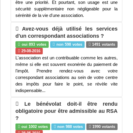
être une priorité. Et pourtant, son usage est une
Infos
sécurité supplémentaire non négligeable pour la
sérénité de la vie d'une association.
Divers
Avez-vous déjà utilisé les services
Abo Lettrasso
d'un correspondant associations ?
oui 893 votes
non 598 votes
1491 votants
29-08-2016
Désabo Lettrasso
L'association est un contribuable comme les autres,
même si elle est souvent exonérée du paiement de
l'impôt. Prendre rendez-vous avec votre
Nous contacter
correspondant associations au sein de votre centre
des impôts pour faire le point, se révèle vite
indispensable...
Le bénévolat doit-il être rendu
obligatoire pour être admissible au RSA
?
oui 1002 votes
non 988 votes
1990 votants