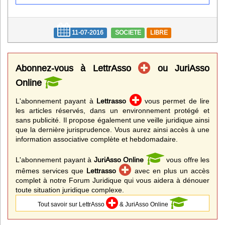
Infos
Divers
11-07-2016
SOCIETE
LIBRE
Abo Lettrasso
Abonnez-vous à LettrAsso
ou JuriAsso
Désabo Lettrasso
Online
L'abonnement payant à
Lettrasso
vous permet de lire
les articles réservés, dans un environnement protégé et
Nous contacter
sans publicité. Il propose également une veille juridique ainsi
que la dernière jurisprudence. Vous aurez ainsi accès à une
information associative complète et hebdomadaire.
L'abonnement payant à
JuriAsso Online
vous offre les
mêmes services que
Lettrasso
avec en plus un accès
complet à notre Forum Juridique qui vous aidera à dénouer
toute situation juridique complexe.
Tout savoir sur LettrAsso
& JuriAsso Online