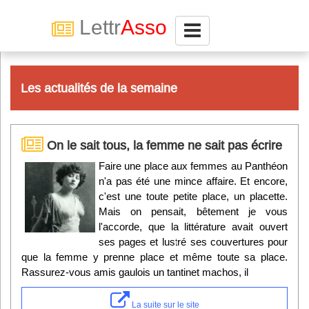
Lettr
Asso
Connexion
Les actualités de la semaine
Abonnez-vous à LettrAsso
On le sait tous, la femme ne sait pas écrire
Menu général
Faire une place aux femmes au Panthéon
n'a pas été une mince affaire. Et encore,
ServiceAsso
c'est une toute petite place, un placette.
Mais on pensait, bêtement je vous
Partager
l'accorde, que la littérature avait ouvert
ses pages et lustré ses couvertures pour
que la femme y prenne place et même toute sa place.
VieAsso
Rassurez-vous amis gaulois un tantinet machos, il
La suite sur le site