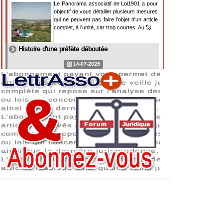
Le Panorama associatif de Loi1901 a pour
objectif de vous détailler plusieurs mesures
qui ne peuvent pas faire l'objet d'un article
complet, à l'unité, car trop courtes. Au
Histoire d'une préfète déboutée
14-07-2026
Il y a des préfètes et des préfets qui
souhaitent tellement faire plaisir à ceux, par
lesquels leur bonne fortune est arrivée,
qu'ils en oublient la réalité de leur fonction
qui
NAF 2025 : nouvelle nomenclature d'activités
dès 2027
07-07-2026
Les nomenclatures d'activités française
(NAF) et européenne, évoluent. La NAF
2025 entraînera la modification des codes
APE de toutes les associations déclarées.
Cette évolution
Consignes de sécurité adaptées : le manque