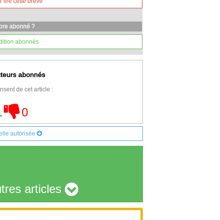
lire cette brève
core abonné ?
dition abonnés
cteurs abonnés
nsent de cet article :
1
0
elle autorisée
tres articles