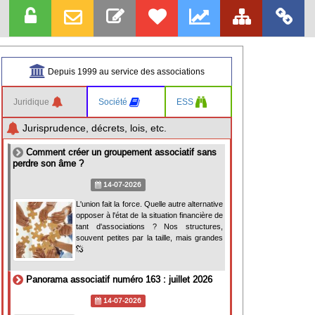
Depuis 1999 au service des associations
Juridique
Société
ESS
Jurisprudence, décrets, lois, etc.
Comment créer un groupement associatif sans
perdre son âme ?
14-07-2026
L'union fait la force. Quelle autre alternative
opposer à l'état de la situation financière de
tant d'associations ? Nos structures,
souvent petites par la taille, mais grandes
Panorama associatif numéro 163 : juillet 2026
14-07-2026