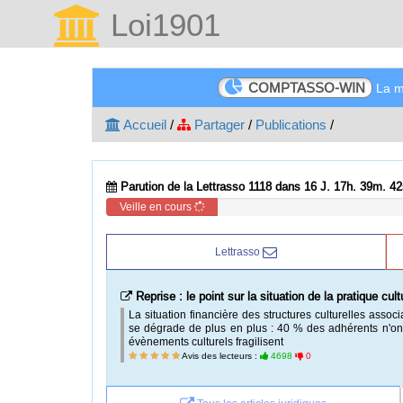
Loi1901
COMPTASSO-WIN
La me
Accueil
/
Partager
/
Publications
/
Parution de la Lettrasso 1118 dans 16 J. 17h. 39m. 41
Veille en cours
Lettrasso
Reprise : le point sur la situation de la pratique cult
La situation financière des structures culturelles associ
se dégrade de plus en plus : 40 % des adhérents n'ont
évènements culturels fragilisent
Avis des lecteurs :
4698
0