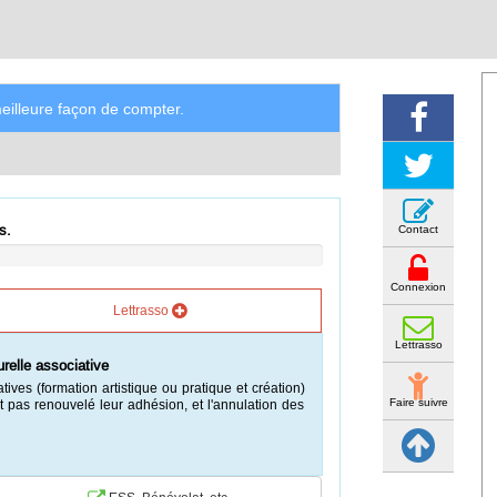
illeure façon de compter.
s.
Contact
Connexion
Lettrasso
Lettrasso
urelle associative
atives (formation artistique ou pratique et création)
Faire suivre
 pas renouvelé leur adhésion, et l'annulation des