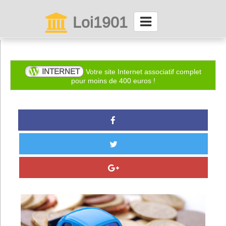
Loi1901
La maison des associations depuis 1999
Connexion
INTERNET
Votre site Internet associatif complet
pour moins de 400 euros !
Abonnez-vous à LettrAsso
Menu général
ServiceAsso
Partager
VieAsso