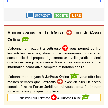
Infos
Divers
18-07-2017
SOCIETE
LIBRE
Abo Lettrasso
Abonnez-vous à LettrAsso
ou JuriAsso
Désabo Lettrasso
Online
L'abonnement payant à
Lettrasso
vous permet de lire
les articles réservés, dans un environnement protégé et
Nous contacter
sans publicité. Il propose également une veille juridique ainsi
que la dernière jurisprudence. Vous aurez ainsi accès à une
information associative complète et hebdomadaire.
L'abonnement payant à
JuriAsso Online
vous offre les
mêmes services que
Lettrasso
avec en plus un accès
complet à notre Forum Juridique qui vous aidera à dénouer
toute situation juridique complexe.
Tout savoir sur LettrAsso
& JuriAsso Online