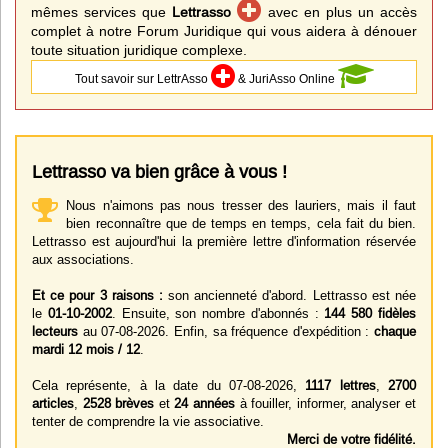
mêmes services que
Lettrasso
avec en plus un accès
complet à notre Forum Juridique qui vous aidera à dénouer
toute situation juridique complexe.
Tout savoir sur LettrAsso
& JuriAsso Online
Lettrasso va bien grâce à vous !
Nous n'aimons pas nous tresser des lauriers, mais il faut
bien reconnaître que de temps en temps, cela fait du bien.
Lettrasso est aujourd'hui la première lettre d'information réservée
aux associations.
Et ce pour 3 raisons :
son ancienneté d'abord. Lettrasso est née
le
01-10-2002
. Ensuite, son nombre d'abonnés :
144 580 fidèles
lecteurs
au 07-08-2026. Enfin, sa fréquence d'expédition :
chaque
mardi 12 mois / 12
.
Cela représente, à la date du 07-08-2026,
1117 lettres
,
2700
articles
,
2528 brèves
et
24 années
à fouiller, informer, analyser et
tenter de comprendre la vie associative.
Merci de votre fidélité.