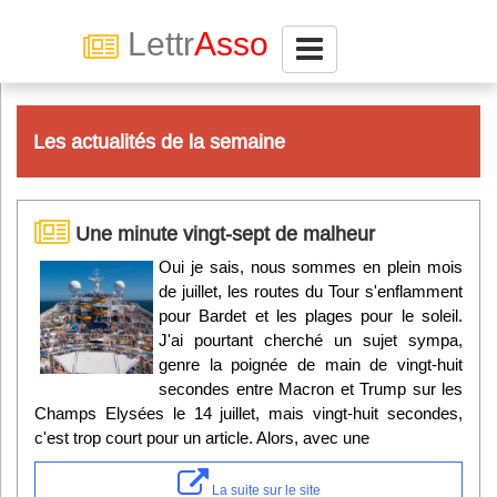
Lettr
Asso
Connexion
Les actualités de la semaine
Abonnez-vous à LettrAsso
Une minute vingt-sept de malheur
Menu général
Oui je sais, nous sommes en plein mois
de juillet, les routes du Tour s'enflamment
ServiceAsso
pour Bardet et les plages pour le soleil.
J'ai pourtant cherché un sujet sympa,
Partager
genre la poignée de main de vingt-huit
secondes entre Macron et Trump sur les
Champs Elysées le 14 juillet, mais vingt-huit secondes,
VieAsso
c'est trop court pour un article. Alors, avec une
La suite sur le site