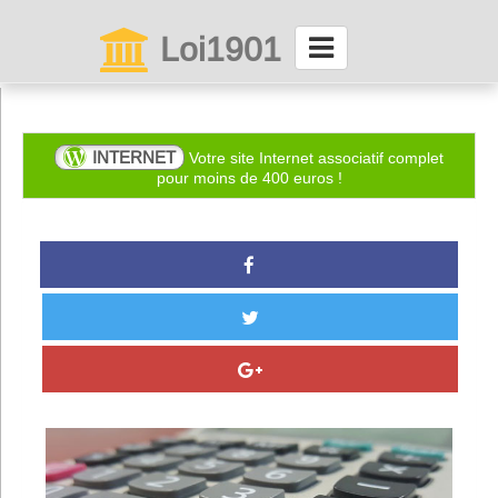
Loi1901
La maison des associations depuis 1999
Connexion
INTERNET
Votre site Internet associatif complet
pour moins de 400 euros !
Abonnez-vous à LettrAsso
Menu général
ServiceAsso
Partager
VieAsso