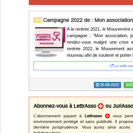
Infos
Campagne 2022 de : Mon association, j
Divers
A la rentrée 2021, le Mouvement as
campagne : "Mon association, je 
Abo Lettrasso
rendez-vous malgré une crise sa
rentrée 2022, le Mouvement asso
Désabo Lettrasso
nouveau afin de soutenir et porter l
La suite sur 
Nous contacter
30-08-2022
SOC
Abonnez-vous à LettrAsso
ou JuriAss
L'abonnement payant à
Lettrasso
vous perme
environnement protégé et sans publicité. Il propos
dernière jurisprudence. Vous aurez ainsi accès 
hebdomadaire.