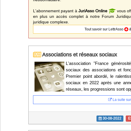
L'abonnement payant à
JuriAsso Online
vous of
en plus un accès complet à notre Forum Juridique
juridique complexe.
Tout savoir sur LettrAsso
&
Associations et réseaux sociaux
L'association "France générosi
sociaux des associations et fond
Premier point abordé, le ralenti
sociaux en 2022 après une anné
réseaux, les progressions sont o
La suite sur 
30-08-2022
E