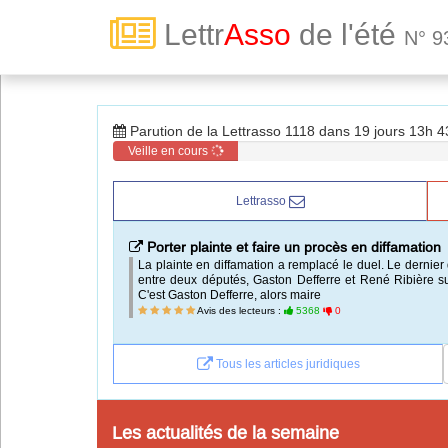
Lettr
Asso
de l'été
N° 9
Toute la vie associative
Parution de la Lettrasso 1118 dans 19 jours 13h 
Connexion
Veille en cours
Lettrasso
Abonnez-vous à LettrAsso
Porter plainte et faire un procès en diffamation
Menu général
La plainte en diffamation a remplacé le duel. Le dernier
entre deux députés, Gaston Defferre et René Ribière su
ServiceAsso
C'est Gaston Defferre, alors maire
Avis des lecteurs :
5368
0
Partager
Tous les articles juridiques
VieAsso
Les actualités de la semaine