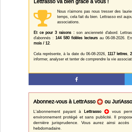
Lettrasso va bien grâce à vous !
Nous n'aimons pas nous tresser des laurier
temps, cela fait du bien. Lettrasso est aujou
associations.
Et ce pour 3 raisons :
son ancienneté d'abord. Lettra
d'abonnés :
144 580 fidèles lecteurs
au 06-08-2026. Enf
mois / 12
.
Cela représente, à la date du 06-08-2026,
1117 lettres
,
2
informer, analyser et tenter de comprendre la vie associat
Abonnez-vous à LettrAsso
ou JuriAss
L'abonnement payant à
Lettrasso
vous perme
environnement protégé et sans publicité. Il propos
dernière jurisprudence. Vous aurez ainsi accès 
hebdomadaire.