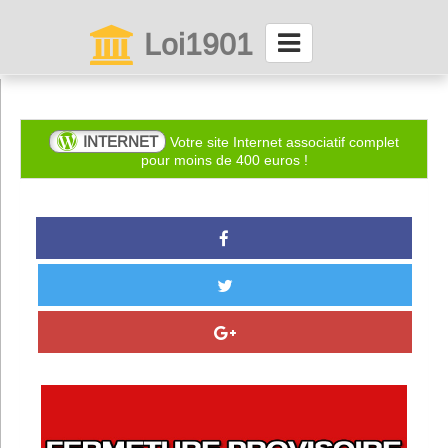
Loi1901
La maison des associations depuis 1999
Connexion
INTERNET
Votre site Internet associatif complet
pour moins de 400 euros !
Abonnez-vous à LettrAsso
Menu général
ServiceAsso
Partager
VieAsso