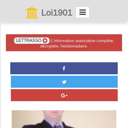
Loi1901
La maison des associations depuis 1999
Connexion
LETTRASSO
L'information associative complète,
décryptée, hebdomadaire.
Abonnez-vous à LettrAsso
Menu général
ServiceAsso
Partager
VieAsso