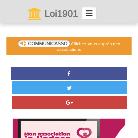
Loi1901
La maison des associations depuis 1999
Connexion
COMMUNICASSO
Affichez-vous auprès des
associations
Abonnez-vous à LettrAsso
Menu général
ServiceAsso
Partager
VieAsso