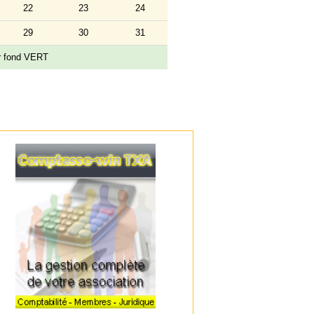
22
23
24
29
30
31
ur fond VERT