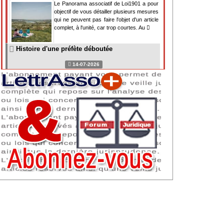
Le Panorama associatif de Loi1901 a pour
objectif de vous détailler plusieurs mesures
qui ne peuvent pas faire l'objet d'un article
complet, à l'unité, car trop courtes. Au
Histoire d'une préfète déboutée
14-07-2026
Il y a des préfètes et des préfets qui
souhaitent tellement faire plaisir à ceux, par
lesquels leur bonne fortune est arrivée,
qu'ils en oublient la réalité de leur fonction
qui
NAF 2025 : nouvelle nomenclature d'activités
dès 2027
07-07-2026
Les nomenclatures d'activités française
(NAF) et européenne, évoluent. La NAF
2025 entraînera la modification des codes
APE de toutes les associations déclarées.
Cette évolution
Consignes de sécurité adaptées : le manque