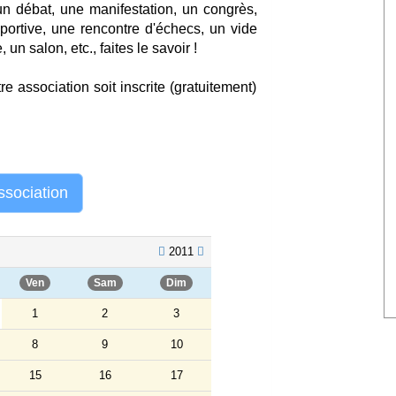
n débat, une manifestation, un congrès,
portive, une rencontre d'échecs, un vide
n salon, etc., faites le savoir !
e association soit inscrite (gratuitement)
ssociation
2011
Ven
Sam
Dim
1
2
3
8
9
10
15
16
17