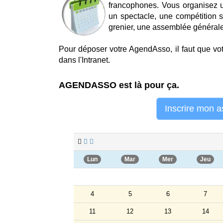
francophones. Vous organisez u
un spectacle, une compétition s
grenier, une assemblée générale, u
Pour déposer votre AgendAsso, il faut que votr
dans l'Intranet.
AGENDASSO est là pour ça.
Inscrire mon a
Lun
Mar
Mer
Jeu
4
5
6
7
11
12
13
14