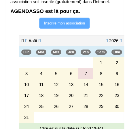
association soit inscrite (gratuitement) dans l'Intranet.
Infos
AGENDASSO est là pour ça.
Divers
Inscrire mon association
Abo Lettrasso
Août
2026
Désabo Lettrasso
Lun
Mar
Mer
Jeu
Ven
Sam
Dim
1
2
Nous contacter
3
4
5
6
7
8
9
10
11
12
13
14
15
16
17
18
19
20
21
22
23
24
25
26
27
28
29
30
31
Cliquez sur la date sur fond VERT