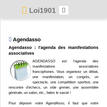
Loi1901
La maison des associations depuis 1999
Connexion
Agendasso
Agendasso : l'agenda des manifestations
Abonnez-vous à LettrAsso
associatives
Menu général
AGENDASSO est l'agenda des
manifestations associatives
ServiceAsso
francophones. Vous organisez un débat,
une manifestation, un congrès, un
spectacle, une compétition sportive, une
Partager
rencontre d'échecs, un vide grenier, une assemblée
générale, un salon, etc., faites le savoir !
VieAsso
Pour déposer votre AgendAsso, il faut que votre