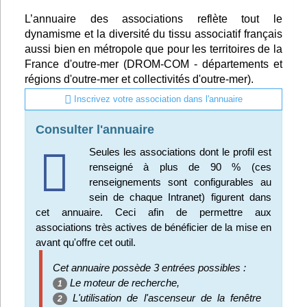
Infos
L’annuaire des associations reflète tout le
dynamisme et la diversité du tissu associatif français
aussi bien en métropole que pour les territoires de la
Divers
France d'outre-mer (DROM-COM - départements et
Abo Lettrasso
régions d'outre-mer et collectivités d'outre-mer).
Inscrivez votre association dans l'annuaire
Désabo Lettrasso
Consulter l'annuaire
Seules les associations dont le profil est
Nous contacter
renseigné à plus de 90 % (ces
renseignements sont configurables au
sein de chaque Intranet) figurent dans
cet annuaire. Ceci afin de permettre aux
associations très actives de bénéficier de la mise en
avant qu'offre cet outil.
Cet annuaire possède 3 entrées possibles :
Le moteur de recherche,
1
L'utilisation de l'ascenseur de la fenêtre
2