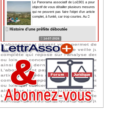
Le Panorama associatif de Loi1901 a pour
objectif de vous détailler plusieurs mesures
qui ne peuvent pas faire l'objet d'un article
complet, à l'unité, car trop courtes. Au
Histoire d'une préfète déboutée
14-07-2026
Il y a des préfètes et des préfets qui
souhaitent tellement faire plaisir à ceux, par
lesquels leur bonne fortune est arrivée,
qu'ils en oublient la réalité de leur fonction
qui
NAF 2025 : nouvelle nomenclature d'activités
dès 2027
07-07-2026
Les nomenclatures d'activités française
(NAF) et européenne, évoluent. La NAF
2025 entraînera la modification des codes
APE de toutes les associations déclarées.
Cette évolution
Consignes de sécurité adaptées : le manque