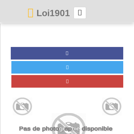
Loi1901
La maison des associations depuis 1999
Connexion
Abonnez-vous à LettrAsso
Menu général
ServiceAsso
Partager
VieAsso