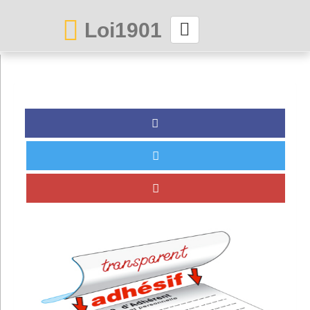
Loi1901
La maison des associations depuis 1999
Connexion
Abonnez-vous à LettrAsso
Menu général
ServiceAsso
Partager
VieAsso