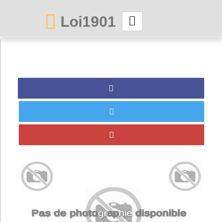
Loi1901
La maison des associations depuis 1999
Connexion
Abonnez-vous à LettrAsso
Menu général
ServiceAsso
Partager
VieAsso