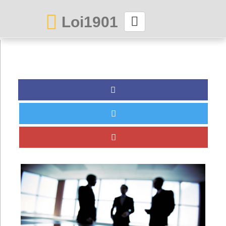
Loi1901
La maison des associations depuis 1999
Connexion
Abonnez-vous à LettrAsso
Menu général
ServiceAsso
Partager
VieAsso