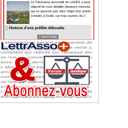
Le Panorama associatif de Loi1901 a pour
objectif de vous détailler plusieurs mesures
qui ne peuvent pas faire l'objet d'un article
complet, à l'unité, car trop courtes. Au
Histoire d'une préfète déboutée
14-07-2026
Il y a des préfètes et des préfets qui
souhaitent tellement faire plaisir à ceux, par
lesquels leur bonne fortune est arrivée,
qu'ils en oublient la réalité de leur fonction
qui
NAF 2025 : nouvelle nomenclature d'activités
dès 2027
07-07-2026
Les nomenclatures d'activités française
(NAF) et européenne, évoluent. La NAF
2025 entraînera la modification des codes
APE de toutes les associations déclarées.
Cette évolution
Consignes de sécurité adaptées : le manque