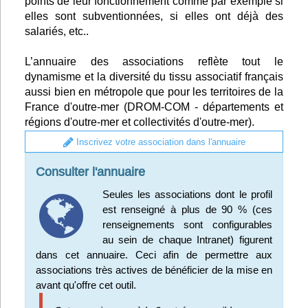
points de leur fonctionnement comme par exemple si
elles sont subventionnées, si elles ont déjà des
Infos
salariés, etc..
Divers
L’annuaire des associations reflète tout le
dynamisme et la diversité du tissu associatif français
Abo Lettrasso
aussi bien en métropole que pour les territoires de la
France d'outre-mer (DROM-COM - départements et
régions d'outre-mer et collectivités d'outre-mer).
Désabo Lettrasso
Inscrivez votre association dans l'annuaire
Nous contacter
Consulter l'annuaire
Seules les associations dont le profil
est renseigné à plus de 90 % (ces
renseignements sont configurables
au sein de chaque Intranet) figurent
dans cet annuaire. Ceci afin de permettre aux
associations très actives de bénéficier de la mise en
avant qu'offre cet outil.