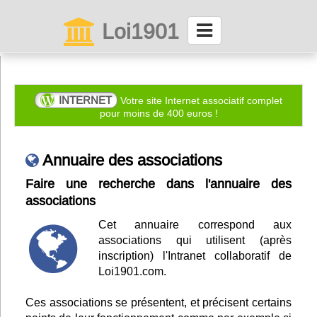
Loi1901
La maison des associations depuis 1999
Connexion
INTERNET
Votre site Internet associatif complet
pour moins de 400 euros !
Abonnez-vous à LettrAsso
Annuaire des associations
Menu général
Faire une recherche dans l'annuaire des
associations
ServiceAsso
Cet annuaire correspond aux
associations qui utilisent (après
Partager
inscription) l'Intranet collaboratif de
Loi1901.com.
VieAsso
Ces associations se présentent, et précisent certains