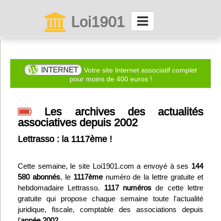
Loi1901
La maison des associations depuis 1999
Connexion
INTERNET
Votre site Internet associatif complet
pour moins de 400 euros !
Abonnez-vous à LettrAsso
Les archives des actualités
associatives depuis 2002
Menu général
Lettrasso : la 1117ème !
ServiceAsso
Cette semaine, le site Loi1901.com a envoyé à ses
144
Partager
580 abonnés
, le
1117ème
numéro de la lettre gratuite et
hebdomadaire Lettrasso.
1117 numéros
de cette lettre
gratuite qui propose chaque semaine toute l'actualité
VieAsso
juridique, fiscale, comptable des associations depuis
l'
année 2002
.