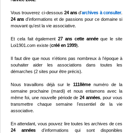
Infos
Vous trouverez ci-dessous
24 ans
d'
archives à consulter
.
24 ans
d'informations et de passions pour ce domaine si
Divers
mouvant qu'est la vie associative.
Abo Lettrasso
Et cela fait également
27 ans cette année
que le site
Loi1901.com existe (
créé en 1999
).
Désabo Lettrasso
Il faut dire que nous n'étions pas nombreux à l'époque à
souhaiter aider les associations dans toutes les
Nous contacter
démarches (2 sites pour être précis).
Nous travaillons déjà sur le
1118ème
numéro de la
semaine prochaine (mardi) et nous entamons avec la
même foi, une nouvelle période de
24 années
, pour vous
transmettre chaque semaine l'essentiel de la vie
associative.
En attendant, vous pouvez lire toutes les archives de ces
24 années
d'informations qui sont disponibles