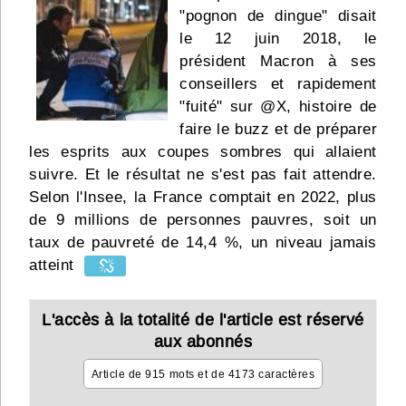
"pognon de dingue" disait
Infos
le 12 juin 2018, le
président Macron à ses
Divers
conseillers et rapidement
Abo Lettrasso
"fuité" sur @X, histoire de
faire le buzz et de préparer
les esprits aux coupes sombres qui allaient
Désabo Lettrasso
suivre. Et le résultat ne s'est pas fait attendre.
Selon l'Insee, la France comptait en 2022, plus
Nous contacter
de 9 millions de personnes pauvres, soit un
taux de pauvreté de 14,4 %, un niveau jamais
atteint
L'accès à la totalité de l'article est réservé
aux abonnés
Article de 915 mots et de 4173 caractères