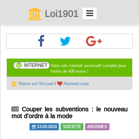
Loi1901
La maison des associations depuis 1999
Connexion
Abonnez-vous à LettrAsso
INTERNET
Votre site Internet associatif complet pour
moins de 400 euros !
Menu général
Retour sur l'Accueil
/
Abonnez-vous
ServiceAsso
Couper les subventions : le nouveau
Partager
mot d'ordre à la mode
13-02-2024
SOCIETE
ABONNES
VieAsso