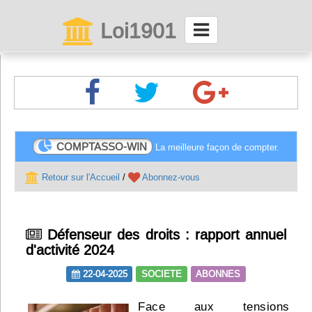
Loi1901
La maison des associations depuis 1999
Connexion
Abonnez-vous à LettrAsso
COMPTASSO-WIN
La meilleure façon de compter.
Menu général
Retour sur l'Accueil
/
Abonnez-vous
ServiceAsso
Défenseur des droits : rapport annuel
Partager
d'activité 2024
22-04-2025
SOCIETE
ABONNES
VieAsso
Face aux tensions