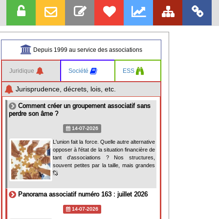
Depuis 1999 au service des associations
Juridique
Société
ESS
Jurisprudence, décrets, lois, etc.
Comment créer un groupement associatif sans
perdre son âme ?
14-07-2026
L'union fait la force. Quelle autre alternative
opposer à l'état de la situation financière de
tant d'associations ? Nos structures,
souvent petites par la taille, mais grandes
Panorama associatif numéro 163 : juillet 2026
14-07-2026