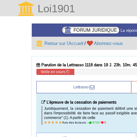
Loi1901
FORUM JURIDIQUE
La répons
Retour sur l'Accueil
/
Abonnez-vous
Parution de la Lettrasso 1118 dans 19 J. 23h. 10m. 44
Veille en cours
Lettrasso
L'épreuve de la cessation de paiements
Juridiquement, la cessation de paiement définit une si
dans l'impossibilité de faire face au passif exigible a
commerce" (1). A partir de cette
Avis des lecteurs :
8743
0