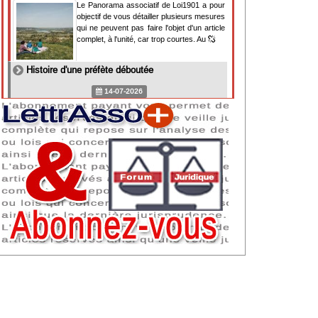
Le Panorama associatif de Loi1901 a pour
objectif de vous détailler plusieurs mesures
qui ne peuvent pas faire l'objet d'un article
complet, à l'unité, car trop courtes. Au
Histoire d'une préfète déboutée
14-07-2026
Il y a des préfètes et des préfets qui
souhaitent tellement faire plaisir à ceux, par
lesquels leur bonne fortune est arrivée,
qu'ils en oublient la réalité de leur fonction
qui
NAF 2025 : nouvelle nomenclature d'activités
dès 2027
07-07-2026
Les nomenclatures d'activités française
(NAF) et européenne, évoluent. La NAF
2025 entraînera la modification des codes
APE de toutes les associations déclarées.
Cette évolution
Consignes de sécurité adaptées : le manque