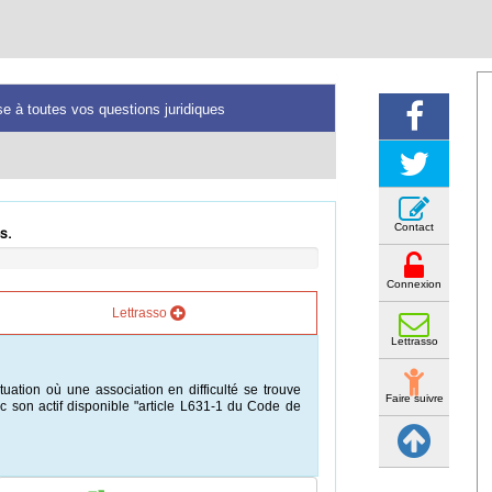
e à toutes vos questions juridiques
Contact
s.
Connexion
Lettrasso
Lettrasso
tuation où une association en difficulté se trouve
Faire suivre
vec son actif disponible "article L631-1 du Code de