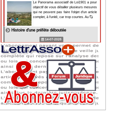
Le Panorama associatif de Loi1901 a pour
objectif de vous détailler plusieurs mesures
qui ne peuvent pas faire l'objet d'un article
complet, à l'unité, car trop courtes. Au
Histoire d'une préfète déboutée
14-07-2026
Il y a des préfètes et des préfets qui
souhaitent tellement faire plaisir à ceux, par
lesquels leur bonne fortune est arrivée,
qu'ils en oublient la réalité de leur fonction
qui
NAF 2025 : nouvelle nomenclature d'activités
dès 2027
07-07-2026
Les nomenclatures d'activités française
(NAF) et européenne, évoluent. La NAF
2025 entraînera la modification des codes
APE de toutes les associations déclarées.
Cette évolution
Consignes de sécurité adaptées : le manque