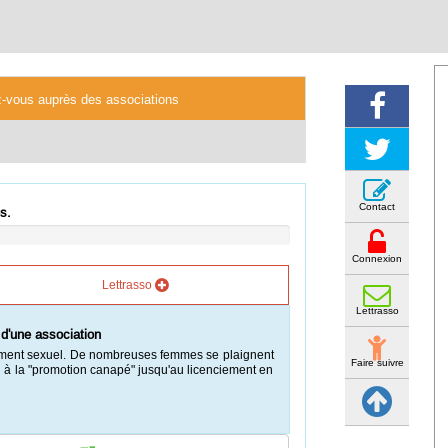
z-vous auprès des associations
Contact
s.
Connexion
Lettrasso
Lettrasso
 d'une association
ement sexuel. De nombreuses femmes se plaignent
Faire suivre
 à la "promotion canapé" jusqu'au licenciement en