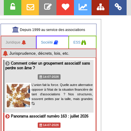
Depuis 1999 au service des associations
Juridique
Société
ESS
Jurisprudence, décrets, lois, etc.
Comment créer un groupement associatif sans
perdre son âme ?
14-07-2026
L'union fait la force. Quelle autre alternative
opposer à l'état de la situation financière de
tant d'associations ? Nos structures,
souvent petites par la taille, mais grandes
Panorama associatif numéro 163 : juillet 2026
14-07-2026