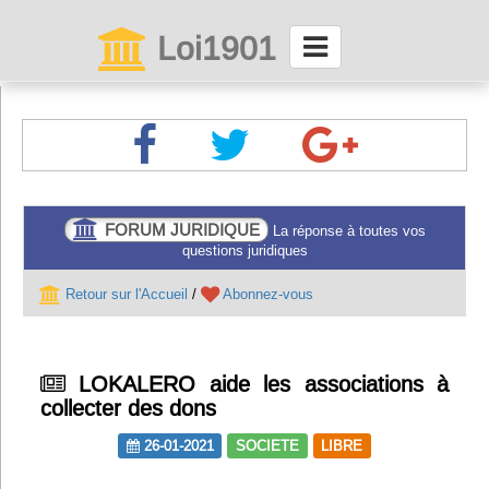
Loi1901
La maison des associations depuis 1999
Connexion
Abonnez-vous à LettrAsso
FORUM JURIDIQUE
La réponse à toutes vos
questions juridiques
Menu général
Retour sur l'Accueil
/
Abonnez-vous
ServiceAsso
LOKALERO aide les associations à
Partager
collecter des dons
26-01-2021
SOCIETE
LIBRE
VieAsso