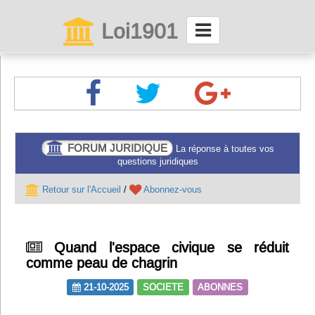
Loi1901
La maison des associations depuis 1999
Connexion
Abonnez-vous à LettrAsso
FORUM JURIDIQUE
La réponse à toutes vos
questions juridiques
Menu général
Retour sur l'Accueil
/
Abonnez-vous
ServiceAsso
Quand l'espace civique se réduit
Partager
comme peau de chagrin
21-10-2025
SOCIETE
ABONNES
VieAsso