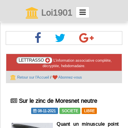
Loi1901
La maison des associations depuis 1999
Connexion
Abonnez-vous à LettrAsso
LETTRASSO
L'information associative complète,
décryptée, hebdomadaire.
Menu général
Retour sur l'Accueil
/
Abonnez-vous
ServiceAsso
Partager
Sur le zinc de Moresnet neutre
08-11-2021
SOCIETE
LIBRE
VieAsso
Quant un minuscule point