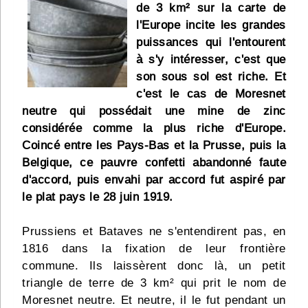
de 3 km² sur la carte de
Infos
l'Europe incite les grandes
puissances qui l'entourent
Divers
à s'y intéresser, c'est que
son sous sol est riche. Et
Abo Lettrasso
c'est le cas de Moresnet
neutre qui possédait une mine de zinc
Désabo Lettrasso
considérée comme la plus riche d'Europe.
Coincé entre les Pays-Bas et la Prusse, puis la
Belgique, ce pauvre confetti abandonné faute
Nous contacter
d'accord, puis envahi par accord fut aspiré par
le plat pays le 28 juin 1919.
Prussiens et Bataves ne s'entendirent pas, en
1816 dans la fixation de leur frontière
commune. Ils laissèrent donc là, un petit
triangle de terre de 3 km² qui prit le nom de
Moresnet neutre. Et neutre, il le fut pendant un