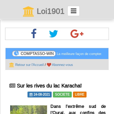
Loi1901
La maison des associations depuis 1999
Connexion
Abonnez-vous à LettrAsso
COMPTASSO-WIN
La meilleure façon de compter.
Menu général
Retour sur l'Accueil
/
Abonnez-vous
ServiceAsso
Sur les rives du lac Karachaï
Partager
24-08-2021
SOCIETE
LIBRE
VieAsso
Dans l'extrême sud de
l'Oural, aux confins des