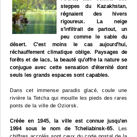
steppes du Kazakhstan,
Infos
régnaient des hivers
rigoureux. La neige
Divers
s'infiltrait de partout, un
Abo Lettrasso
peu comme le sable du
désert. C'est moins le cas aujourd'hui,
réchauffement climatique oblige. Paysages de
Désabo Lettrasso
forêts et de lacs, la beauté qu'offre la nature se
conjugue avec cette sensation d'éternité dont
Nous contacter
seuls les grands espaces sont capables.
Dans cet immense paradis glacé, coule une
rivière la Tetcha qui mouille les pieds des rares
ponts de la ville de Oziorsk.
Créée en 1945, la ville est connue jusqu'en
1994 sous le nom de Tcheliabinsk-65.
Les
chiffres accolés sont ceux du code postal de la