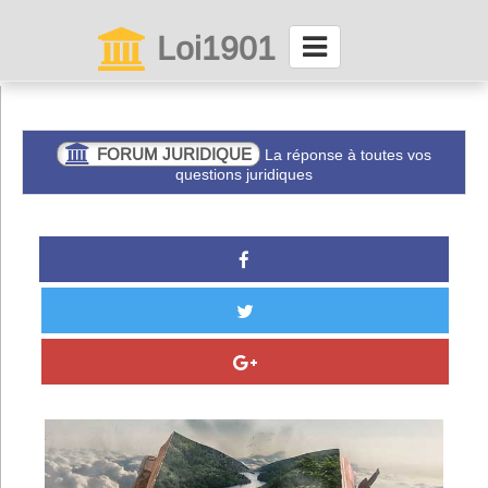
Loi1901
La maison des associations depuis 1999
Connexion
FORUM JURIDIQUE
La réponse à toutes vos
questions juridiques
Abonnez-vous à LettrAsso
Menu général
ServiceAsso
Partager
VieAsso