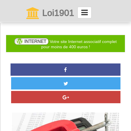
Loi1901
La maison des associations depuis 1999
Connexion
INTERNET
Votre site Internet associatif complet
pour moins de 400 euros !
Abonnez-vous à LettrAsso
Menu général
ServiceAsso
Partager
VieAsso