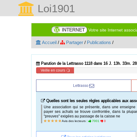
Loi1901
INTERNET
Votre site Internet assoc
Accueil
/
Partager
/
Publications
/
Parution de la Lettrasso 1118 dans 16 J. 13h. 33m. 28
Veille en cours
Lettrasso
Procédure judiciaire et retrait d'un agrément : tout s
Recevoir un agrément traduit, pour une association, la
un domaine particulier comme la défense des consommat
contre la corruption, etc. L'agrément permet de
Avis des lecteurs :
5391
0