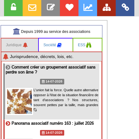
Depuis 1999 au service des associations
Juridique
Société
ESS
Jurisprudence, décrets, lois, etc.
Comment créer un groupement associatif sans
perdre son âme ?
14-07-2026
L'union fait la force. Quelle autre alternative
opposer à l'état de la situation financière de
tant d'associations ? Nos structures,
souvent petites par la taille, mais grandes
Panorama associatif numéro 163 : juillet 2026
14-07-2026