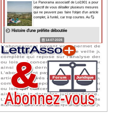
Le Panorama associatif de Loi1901 a pour
objectif de vous détailler plusieurs mesures
qui ne peuvent pas faire l'objet d'un article
complet, à l'unité, car trop courtes. Au
Histoire d'une préfète déboutée
14-07-2026
Il y a des préfètes et des préfets qui
souhaitent tellement faire plaisir à ceux, par
lesquels leur bonne fortune est arrivée,
qu'ils en oublient la réalité de leur fonction
qui
NAF 2025 : nouvelle nomenclature d'activités
dès 2027
07-07-2026
Les nomenclatures d'activités française
(NAF) et européenne, évoluent. La NAF
2025 entraînera la modification des codes
APE de toutes les associations déclarées.
Cette évolution
Consignes de sécurité adaptées : le manque