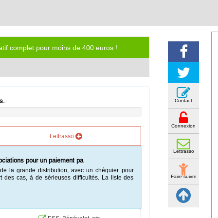
iatif complet pour moins de 400 euros !
s.
Contact
Connexion
Lettrasso
Lettrasso
avoir
 reconnaissance par l'État de son engagement dans
Faire suivre
eurs, la protection de l'environnement, la lutte