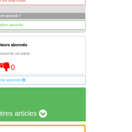
lire cette brève
core abonné ?
dition abonnés
cteurs abonnés
nsent de cet article :
0
elle autorisée
tres articles