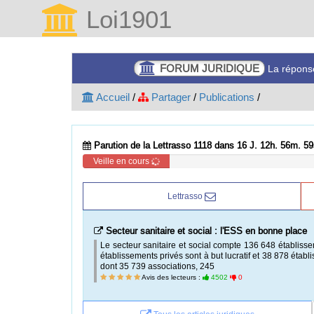
Loi1901
FORUM JURIDIQUE
La réponse
Accueil
/
Partager
/
Publications
/
Parution de la Lettrasso 1118 dans 16 J. 12h. 56m. 58
Veille en cours
Lettrasso
Secteur sanitaire et social : l'ESS en bonne place
Le secteur sanitaire et social compte 136 648 établiss
établissements privés sont à but lucratif et 38 878 étab
dont 35 739 associations, 245
Avis des lecteurs :
4502
0