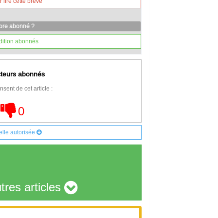
lire cette brève
core abonné ?
dition abonnés
cteurs abonnés
nsent de cet article :
0
elle autorisée
tres articles