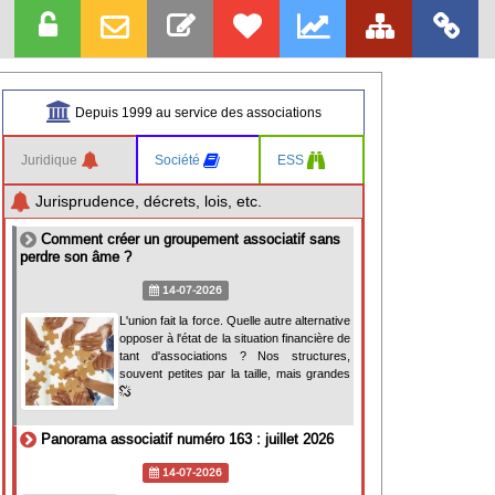
Depuis 1999 au service des associations
Juridique
Société
ESS
Jurisprudence, décrets, lois, etc.
Comment créer un groupement associatif sans
perdre son âme ?
14-07-2026
L'union fait la force. Quelle autre alternative
opposer à l'état de la situation financière de
tant d'associations ? Nos structures,
souvent petites par la taille, mais grandes
Panorama associatif numéro 163 : juillet 2026
14-07-2026