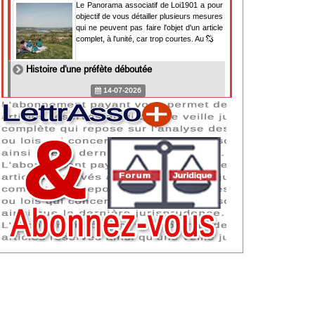
Le Panorama associatif de Loi1901 a pour
objectif de vous détailler plusieurs mesures
qui ne peuvent pas faire l'objet d'un article
complet, à l'unité, car trop courtes. Au
Histoire d'une préfète déboutée
14-07-2026
Il y a des préfètes et des préfets qui
souhaitent tellement faire plaisir à ceux, par
lesquels leur bonne fortune est arrivée,
qu'ils en oublient la réalité de leur fonction
qui
NAF 2025 : nouvelle nomenclature d'activités
dès 2027
07-07-2026
Les nomenclatures d'activités française
(NAF) et européenne, évoluent. La NAF
2025 entraînera la modification des codes
APE de toutes les associations déclarées.
Cette évolution
Consignes de sécurité adaptées : le manque