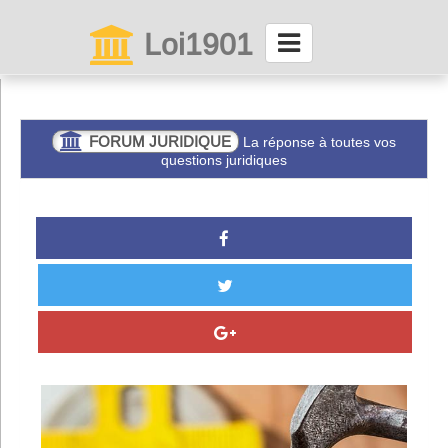
Loi1901
La maison des associations depuis 1999
Connexion
FORUM JURIDIQUE
La réponse à toutes vos
questions juridiques
Abonnez-vous à LettrAsso
Menu général
ServiceAsso
Partager
VieAsso