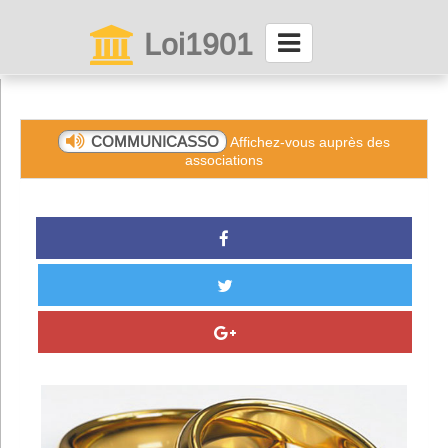
Loi1901
La maison des associations depuis 1999
Connexion
COMMUNICASSO
Affichez-vous auprès des
associations
Abonnez-vous à LettrAsso
Menu général
ServiceAsso
Partager
VieAsso