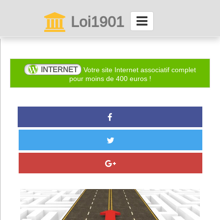
Loi1901
La maison des associations depuis 1999
Connexion
INTERNET
Votre site Internet associatif complet
pour moins de 400 euros !
Abonnez-vous à LettrAsso
Menu général
ServiceAsso
Partager
VieAsso