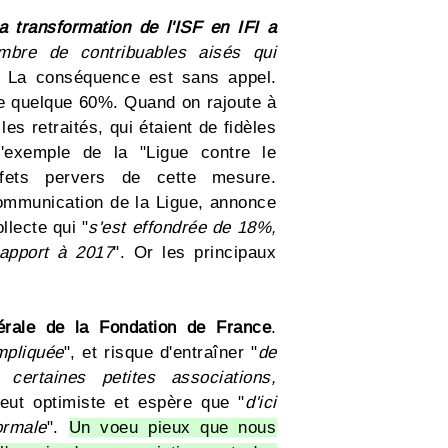
la transformation de l'ISF en IFI a
bre de contribuables aisés qui
. La conséquence est sans appel.
e quelque 60%. Quand on rajoute à
s retraités, qui étaient de fidèles
'exemple de la "Ligue contre le
effets pervers de cette mesure.
communication de la Ligue, annonce
llecte qui "
s'est effondrée de 18%,
rapport à 2017
". Or les principaux
.
érale de la Fondation de France
.
mpliquée
", et risque d'entraîner "
de
certaines petites associations,
veut optimiste et espère que "
d'ici
ormale
".
Un voeu pieux que nous