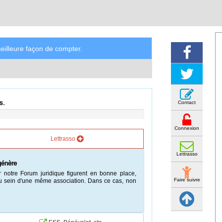
illeure façon de compter.
s.
Contact
Connexion
Lettrasso
Lettrasso
génère
 notre Forum juridique figurent en bonne place,
Faire suivre
au sein d'une même association. Dans ce cas, non