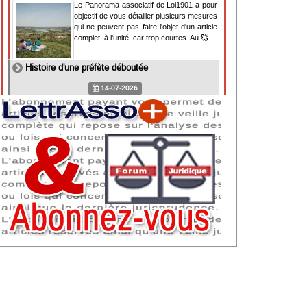
Le Panorama associatif de Loi1901 a pour
objectif de vous détailler plusieurs mesures
qui ne peuvent pas faire l'objet d'un article
complet, à l'unité, car trop courtes. Au
Histoire d'une préfète déboutée
14-07-2026
Il y a des préfètes et des préfets qui
souhaitent tellement faire plaisir à ceux, par
lesquels leur bonne fortune est arrivée,
qu'ils en oublient la réalité de leur fonction
qui
NAF 2025 : nouvelle nomenclature d'activités
dès 2027
07-07-2026
Les nomenclatures d'activités française
(NAF) et européenne, évoluent. La NAF
2025 entraînera la modification des codes
APE de toutes les associations déclarées.
Cette évolution
Consignes de sécurité adaptées : le manque