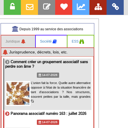
Depuis 1999 au service des associations
Juridique
Société
ESS
Jurisprudence, décrets, lois, etc.
Comment créer un groupement associatif sans
perdre son âme ?
14-07-2026
L'union fait la force. Quelle autre alternative
opposer à l'état de la situation financière de
tant d'associations ? Nos structures,
souvent petites par la taille, mais grandes
Panorama associatif numéro 163 : juillet 2026
14-07-2026