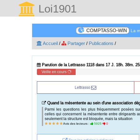
Loi1901
COMPTASSO-WIN
La me
Accueil
/
Partager
/
Publications
/
Parution de la Lettrasso 1118 dans 17 J. 18h. 38m. 25
Veille en cours
Lettrasso
Quand la mésentente au sein d'une association dé
Parmi les questions les plus fréquemment posées sur
celles qui concernent la mésentente entre dirigeants 
seulement la structure est bloquée, mais la situation
Avis des lecteurs :
5925
0