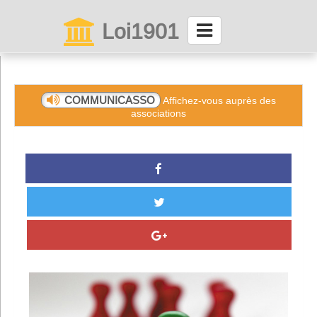
Loi1901
La maison des associations depuis 1999
Connexion
COMMUNICASSO
Affichez-vous auprès des
associations
Abonnez-vous à LettrAsso
Menu général
ServiceAsso
Partager
VieAsso