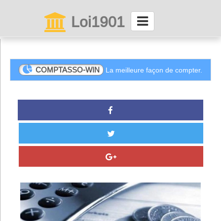
Loi1901
La maison des associations depuis 1999
Connexion
COMPTASSO-WIN
La meilleure façon de compter.
Abonnez-vous à LettrAsso
Menu général
ServiceAsso
Partager
VieAsso