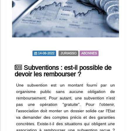
Infos
Divers
Abo Lettrasso
Désabo Lettrasso
14-06-2022
JURIASSO
ABONNES
Subventions : est-il possible de
Nous contacter
devoir les rembourser ?
Une subvention est un montant fourni par un
organisme public sans aucune obligation de
remboursement. Pour autant, une subvention n'est
pas une opération "gratuite". Pour l'obtenir,
l'association doit monter un dossier solide car l'Etat
va demander des comptes précis et des garanties
concrètes. Existe-t-il des situations qui obligent une
association à rembourser une subvention reçue ?