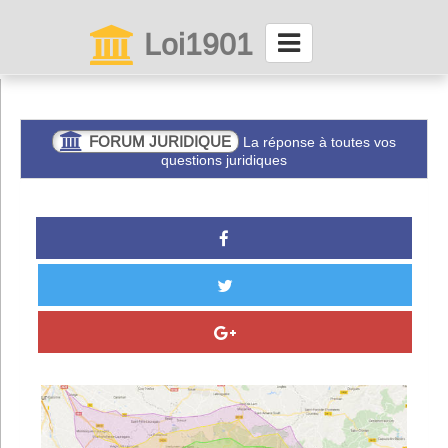
Loi1901
La maison des associations depuis 1999
Connexion
FORUM JURIDIQUE
La réponse à toutes vos
questions juridiques
Abonnez-vous à LettrAsso
Menu général
ServiceAsso
Partager
VieAsso