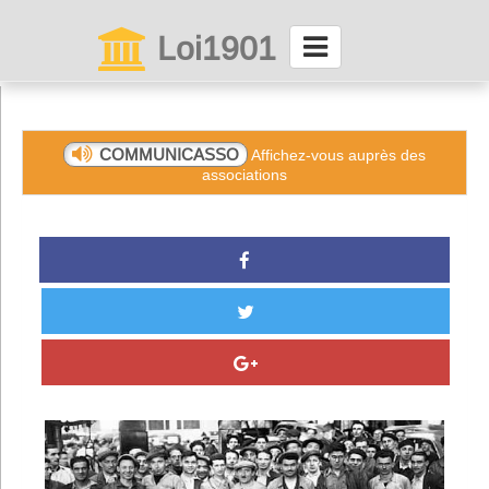
Loi1901
La maison des associations depuis 1999
Connexion
COMMUNICASSO
Affichez-vous auprès des
associations
Abonnez-vous à LettrAsso
Menu général
ServiceAsso
Partager
VieAsso