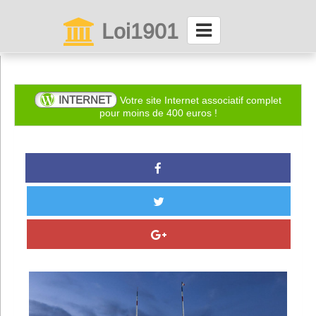
Loi1901
La maison des associations depuis 1999
Connexion
INTERNET
Votre site Internet associatif complet
pour moins de 400 euros !
Abonnez-vous à LettrAsso
Menu général
ServiceAsso
Partager
VieAsso