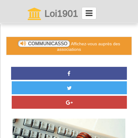
Loi1901
La maison des associations depuis 1999
Connexion
COMMUNICASSO
Affichez-vous auprès des
associations
Abonnez-vous à LettrAsso
Menu général
ServiceAsso
Partager
VieAsso