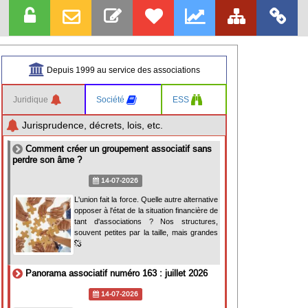
Depuis 1999 au service des associations
Juridique
Société
ESS
Jurisprudence, décrets, lois, etc.
Comment créer un groupement associatif sans
perdre son âme ?
14-07-2026
L'union fait la force. Quelle autre alternative
opposer à l'état de la situation financière de
tant d'associations ? Nos structures,
souvent petites par la taille, mais grandes
Panorama associatif numéro 163 : juillet 2026
14-07-2026