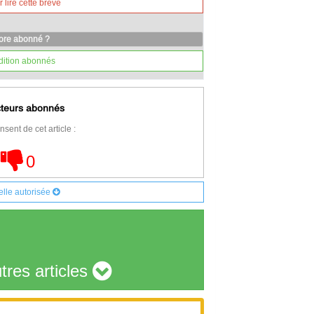
lire cette brève
core abonné ?
dition abonnés
cteurs abonnés
nsent de cet article :
0
elle autorisée
tres articles