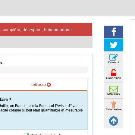
ve complète, décryptée, hebdomadaire.
Contact
s.
Connexion
Lettrasso
Lettrasso
faire ?
itié, en France, par la Fonda et l'Avise, d'évaluer
Faire suivre
ficacité comme si tout était quantifiable et mesurable