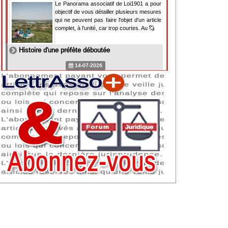
Le Panorama associatif de Loi1901 a pour
objectif de vous détailler plusieurs mesures
qui ne peuvent pas faire l'objet d'un article
complet, à l'unité, car trop courtes. Au
Histoire d'une préfète déboutée
14-07-2026
Il y a des préfètes et des préfets qui
souhaitent tellement faire plaisir à ceux, par
lesquels leur bonne fortune est arrivée,
qu'ils en oublient la réalité de leur fonction
qui
NAF 2025 : nouvelle nomenclature d'activités
dès 2027
07-07-2026
Les nomenclatures d'activités française
(NAF) et européenne, évoluent. La NAF
2025 entraînera la modification des codes
APE de toutes les associations déclarées.
Cette évolution
Consignes de sécurité adaptées : le manque