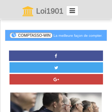
Loi1901
La maison des associations depuis 1999
Connexion
COMPTASSO-WIN
La meilleure façon de compter.
Abonnez-vous à LettrAsso
Menu général
ServiceAsso
Partager
VieAsso