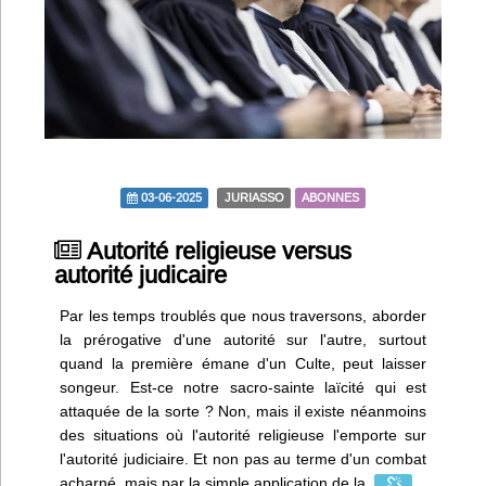
Infos
Divers
Abo Lettrasso
Désabo Lettrasso
03-06-2025
JURIASSO
ABONNES
Autorité religieuse versus
Nous contacter
autorité judicaire
Par les temps troublés que nous traversons, aborder
la prérogative d'une autorité sur l'autre, surtout
quand la première émane d'un Culte, peut laisser
songeur. Est-ce notre sacro-sainte laïcité qui est
attaquée de la sorte ? Non, mais il existe néanmoins
des situations où l'autorité religieuse l'emporte sur
l'autorité judiciaire. Et non pas au terme d'un combat
acharné, mais par la simple application de la