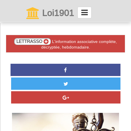
Loi1901
La maison des associations depuis 1999
Connexion
LETTRASSO
L'information associative complète,
décryptée, hebdomadaire.
Abonnez-vous à LettrAsso
Menu général
ServiceAsso
Partager
VieAsso