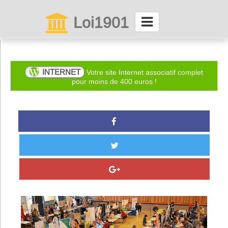
Loi1901
La maison des associations depuis 1999
Connexion
INTERNET
Votre site Internet associatif complet
pour moins de 400 euros !
Abonnez-vous à LettrAsso
Menu général
ServiceAsso
Partager
VieAsso