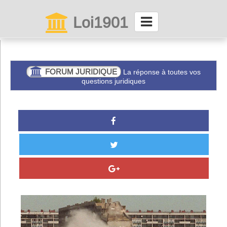
Loi1901
La maison des associations depuis 1999
Connexion
FORUM JURIDIQUE
La réponse à toutes vos
questions juridiques
Abonnez-vous à LettrAsso
Menu général
ServiceAsso
Partager
VieAsso