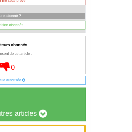
lire cette brève
core abonné ?
dition abonnés
cteurs abonnés
nsent de cet article :
0
elle autorisée
tres articles