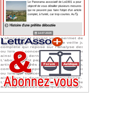
Le Panorama associatif de Loi1901 a pour
objectif de vous détailler plusieurs mesures
qui ne peuvent pas faire l'objet d'un article
complet, à l'unité, car trop courtes. Au
Histoire d'une préfète déboutée
14-07-2026
Il y a des préfètes et des préfets qui
souhaitent tellement faire plaisir à ceux, par
lesquels leur bonne fortune est arrivée,
qu'ils en oublient la réalité de leur fonction
qui
NAF 2025 : nouvelle nomenclature d'activités
dès 2027
07-07-2026
Les nomenclatures d'activités française
(NAF) et européenne, évoluent. La NAF
2025 entraînera la modification des codes
APE de toutes les associations déclarées.
Cette évolution
Consignes de sécurité adaptées : le manque