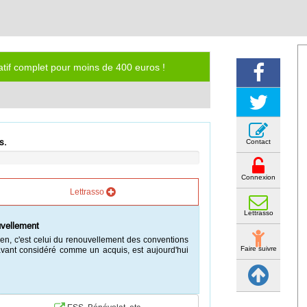
iatif complet pour moins de 400 euros !
s.
Contact
Connexion
Lettrasso
Lettrasso
uvellement
ien, c'est celui du renouvellement des conventions
Faire suivre
avant considéré comme un acquis, est aujourd'hui