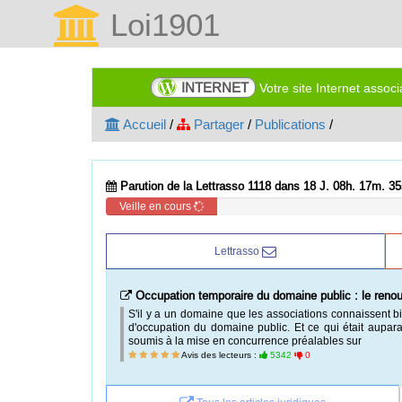
Loi1901
INTERNET
Votre site Internet assoc
Accueil
/
Partager
/
Publications
/
Parution de la Lettrasso 1118 dans 18 J. 08h. 17m. 34
Veille en cours
Lettrasso
Occupation temporaire du domaine public : le reno
S'il y a un domaine que les associations connaissent b
d'occupation du domaine public. Et ce qui était aupar
soumis à la mise en concurrence préalables sur
Avis des lecteurs :
5342
0