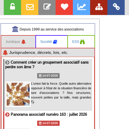
Depuis 1999 au service des associations
Juridique
Société
ESS
Jurisprudence, décrets, lois, etc.
Comment créer un groupement associatif sans
perdre son âme ?
14-07-2026
L'union fait la force. Quelle autre alternative
opposer à l'état de la situation financière de
tant d'associations ? Nos structures,
souvent petites par la taille, mais grandes
Panorama associatif numéro 163 : juillet 2026
14-07-2026